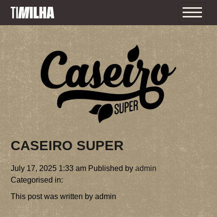
INÍCIO
O TI MILHA
CASEIRO SUPER
O FESTIVAL
PROGRAMA
July 17, 2025 1:33 am
Published by
admin
INFORMAÇÕES ÚTEIS
Categorised in:
BILHETES
F.A.Q 2026
This post was written by admin
TERMOS E CONDIÇÕES 2026