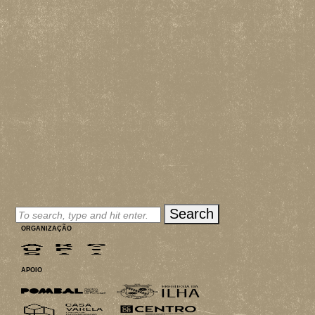
MERCH
INSCRIÇÕES
PARCEIROS
CONTACTOS
Search
ORGANIZAÇÃO
APOIO