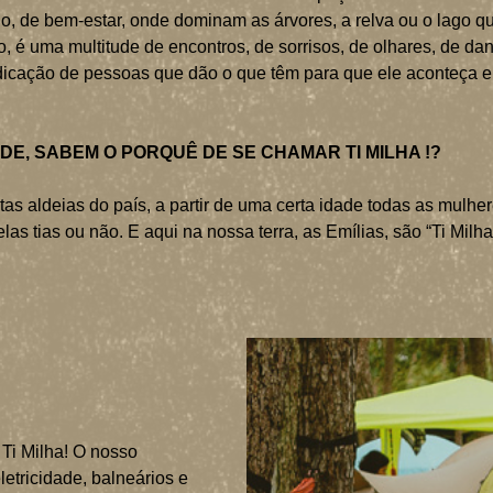
do, de bem-estar, onde dominam as árvores, a relva ou o lago q
 é uma multitude de encontros, de sorrisos, de olhares, de da
PARCEIROS
dicação de pessoas que dão o que têm para que ele aconteça e
CONTACTOS
E, SABEM O PORQUÊ DE SE CHAMAR TI MILHA !?
tas aldeias do país, a partir de uma certa idade todas as mul
las tias ou não. E aqui na nossa terra, as Emílias, são “Ti Milha
Ti Milha! O nosso
etricidade, balneários e