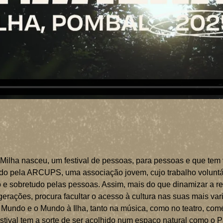
INÍCIO
O TI MILHA
O FESTIVAL
PROGRAMA
INFORMAÇÕES ÚTEIS
BILHETES
Milha nasceu, um festival de pessoas, para pessoas e que tem v
F.A.Q 2026
lvido pela ARCUPS, uma associação jovem, cujo trabalho voluntá
TERMOS E CONDIÇÕES 2026
ão e sobretudo pelas pessoas. Assim, mais do que dinamizar a r
MERCH
gerações, procura facultar o acesso à cultura nas suas mais va
 Mundo e o Mundo à Ilha, tanto na música, como no teatro, comé
INSCRIÇÕES
estival tem a sorte de ser acolhido num espaço natural como o 