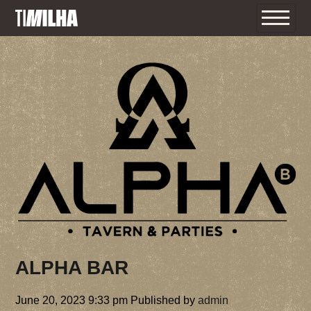
INÍCIO
O TI MILHA
O FESTIVAL
PROGRAMA
INFORMAÇÕES ÚTEIS
ALPHA BAR
BILHETES
F.A.Q 2026
June 20, 2023 9:33 pm
Published by
admin
TERMOS E CONDIÇÕES 2026