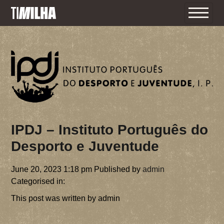
INÍCIO
IPDJ – Instituto Português do
O TI MILHA
Desporto e Juventude
O FESTIVAL
PROGRAMA
June 20, 2023 1:18 pm
Published by
admin
INFORMAÇÕES ÚTEIS
Categorised in:
BILHETES
F.A.Q 2026
This post was written by admin
TERMOS E CONDIÇÕES 2026