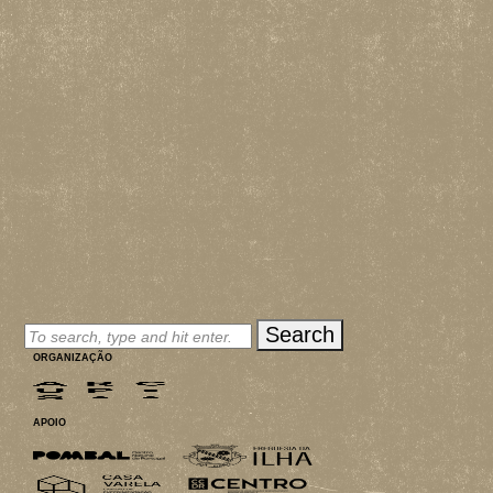
MERCH
INSCRIÇÕES
PARCEIROS
CONTACTOS
Search
ORGANIZAÇÃO
APOIO