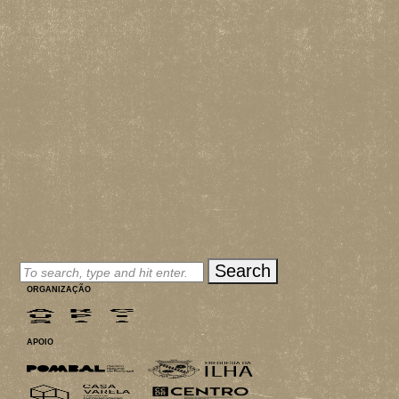
MERCH
INSCRIÇÕES
PARCEIROS
CONTACTOS
Search
ORGANIZAÇÃO
APOIO