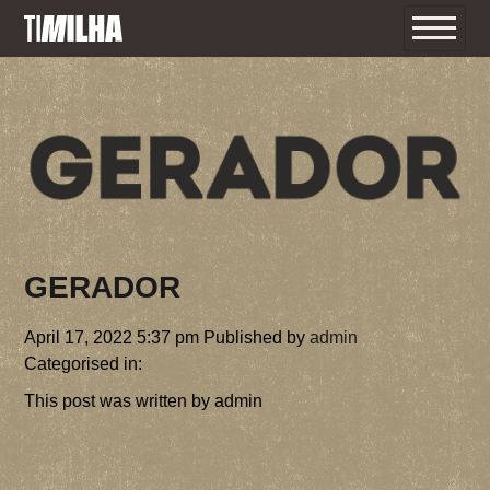
INÍCIO
GERADOR
O TI MILHA
April 17, 2022 5:37 pm
Published by
admin
O FESTIVAL
PROGRAMA
Categorised in:
INFORMAÇÕES ÚTEIS
This post was written by admin
BILHETES
F.A.Q 2026
TERMOS E CONDIÇÕES 2026