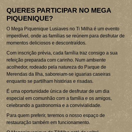
O FESTIVAL
PROGRAMA
QUERES PARTICIPAR NO MEGA
PIQUENIQUE?
INFORMAÇÕES ÚTEIS
BILHETES
O Mega Piquenique Lusiaves no Ti Milha é um evento
F.A.Q 2026
imperdível, onde as famílias se reúnem para desfrutar de
TERMOS E CONDIÇÕES 2026
momentos deliciosos e descontraídos.
MERCH
Com inscrição prévia, cada família traz consigo a sua
refeição preparada com carinho. Num ambiente
INSCRIÇÕES
acolhedor, rodeado pela natureza do Parque de
Merendas da Ilha, saboreiam-se iguarias caseiras
PARCEIROS
enquanto se partilham histórias e risadas.
É uma oportunidade única de desfrutar de um dia
CONTACTOS
especial em comunhão com a família e os amigos,
celebrando a gastronomia e a convivialidade.
Para quem preferir, teremos o nosso espaço de
restauração também em funcionamento.