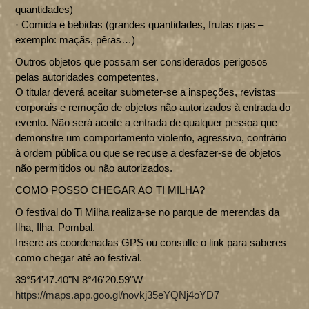
quantidades)
· Comida e bebidas (grandes quantidades, frutas rijas –
exemplo: maçãs, pêras…)
Outros objetos que possam ser considerados perigosos
pelas autoridades competentes.
O titular deverá aceitar submeter-se a inspeções, revistas
corporais e remoção de objetos não autorizados à entrada do
evento. Não será aceite a entrada de qualquer pessoa que
demonstre um comportamento violento, agressivo, contrário
à ordem pública ou que se recuse a desfazer-se de objetos
não permitidos ou não autorizados.
COMO POSSO CHEGAR AO TI MILHA?
O festival do Ti Milha realiza-se no parque de merendas da
Ilha, Ilha, Pombal.
Insere as coordenadas GPS ou consulte o link para saberes
como chegar até ao festival.
39°54'47.40"N 8°46'20.59"W
https://maps.app.goo.gl/novkj35eYQNj4oYD7