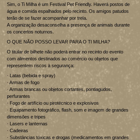
Sim, o Ti Milha é um Festival Pet Friendly. Haverá postos de
água e comida espalhados pelo recinto. Os amigos patudos
terão de se fazer acompanhar por trela.
A organização desaconselha a presença de animais durante
os concertos noturnos.
O QUE NÃO POSSO LEVAR PARA O TI MILHA?
O titular de bilhete não poderá entrar no recinto do evento
com alimentos destinados ao comércio ou objetos que
representem riscos à segurança:
· Latas (bebida e spray)
· Armas de fogo
· Armas brancas ou objetos cortantes, pontiagudos,
perfurantes
· Fogo de artifício ou pirotécnico e explosivos
· Equipamento fotográfico, flash, som e imagem de grandes
dimensões e tripes
· Lasers e lanternas
· Cadeiras
· Substâncias tóxicas e drogas (medicamentos em grandes