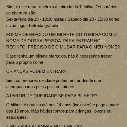
Sim, existe uma bilheteira à entrada do Ti Milha. Os horários
O TI MILHA
de abertura são:
Sexta-feira dia 19 - 18:30 horas / Sábado dia 20 - 15:30 horas
O FESTIVAL
PROGRAMA
/ Domingo - Entrada gratuita
INFORMAÇÕES ÚTEIS
FOI-ME OFERECIDO UM BILHETE DO TI MILHA COM O
NOME DE OUTRA PESSOA. PARA ENTRAR NO
BILHETES
F.A.Q 2026
RECINTO, PRECISO DE O MUDAR PARA O MEU NOME?
Caso tenha um bilhete oferecido, não é necessário trocar
TERMOS E CONDIÇÕES 2026
MERCH
para o próprio nome.
CRIANÇAS PODEM ENTRAR?
INSCRIÇÕES
Sim, os menores de idade podem entrar desde que
acompanhados pelos pais ou tutores.
PARCEIROS
A PARTIR DE QUE IDADE SE PAGA BILHETE?
O bilhete é gratuito até aos 14 anos (inclusive) e pago a partir
CONTACTOS
dos 15 anos. Não há descontos para crianças, jovens ou
estudantes.
É POSSÍVEL ACAMPAR NO TI MILHA?