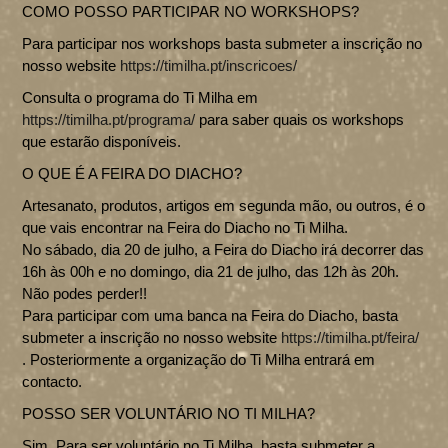
COMO POSSO PARTICIPAR NO WORKSHOPS?
Para participar nos workshops basta submeter a inscrição no
nosso website
https://timilha.pt/inscricoes/
Consulta o programa do Ti Milha em
https://timilha.pt/programa/
para saber quais os workshops
que estarão disponíveis.
O QUE É A FEIRA DO DIACHO?
Artesanato, produtos, artigos em segunda mão, ou outros, é o
que vais encontrar na Feira do Diacho no Ti Milha.
No sábado, dia 20 de julho, a Feira do Diacho irá decorrer das
16h às 00h e no domingo, dia 21 de julho, das 12h às 20h.
Não podes perder!!
Para participar com uma banca na Feira do Diacho, basta
submeter a inscrição no nosso website
https://timilha.pt/feira/
. Posteriormente a organização do Ti Milha entrará em
contacto.
POSSO SER VOLUNTÁRIO NO TI MILHA?
Sim. Para ser voluntário no Ti Milha, basta submeter a